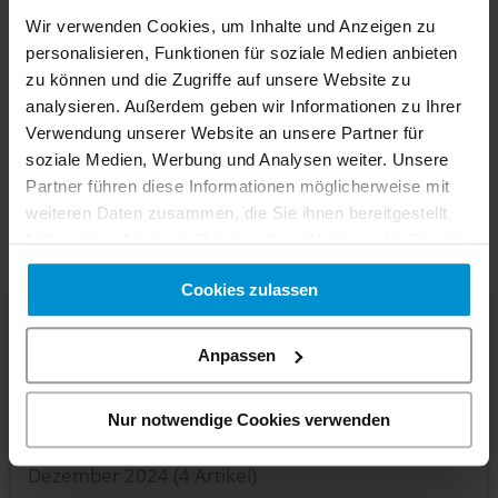
Fahrzeug.
Wir verwenden Cookies, um Inhalte und Anzeigen zu
personalisieren, Funktionen für soziale Medien anbieten
zu können und die Zugriffe auf unsere Website zu
Vorheriger Artikel
analysieren. Außerdem geben wir Informationen zu Ihrer
Nächster Artikel
Verwendung unserer Website an unsere Partner für
soziale Medien, Werbung und Analysen weiter. Unsere
Zurück zur Übersicht
Partner führen diese Informationen möglicherweise mit
weiteren Daten zusammen, die Sie ihnen bereitgestellt
haben oder die sie im Rahmen Ihrer Nutzung der Dienste
gesammelt haben. Sie geben Einwilligung zu unseren
Cookies zulassen
Cookies, wenn Sie unsere Webseite weiterhin nutzen.
Archiv
Anpassen
Juli 2026
(1 Artikel)
Februar 2025
(2 Artikel)
Nur notwendige Cookies verwenden
Januar 2025
(6 Artikel)
Dezember 2024
(4 Artikel)