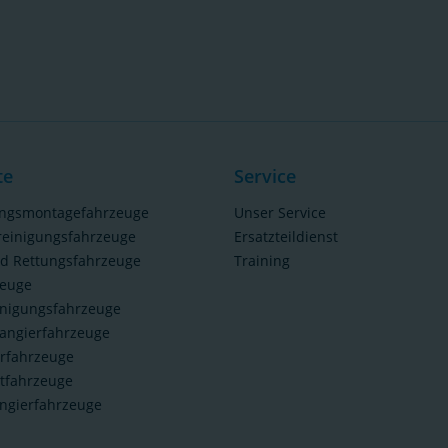
te
Service
ungsmontagefahrzeuge
Unser Service
reinigungsfahrzeuge
Ersatzteildienst
nd Rettungsfahrzeuge
Training
zeuge
inigungsfahrzeuge
angierfahrzeuge
rfahrzeuge
tfahrzeuge
ngierfahrzeuge