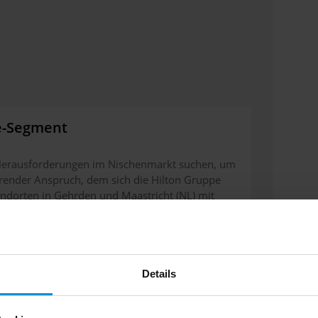
e-Segment
Herausforderungen im Nischenmarkt suchen, um
render Anspruch, dem sich die Hilton Gruppe
andorten in Gehrden und Maastricht (NL) mit
Details