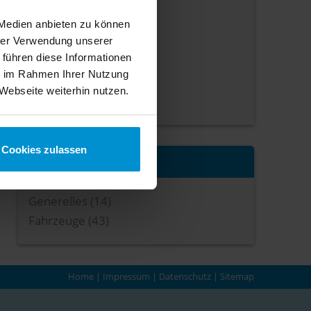
April 2013
(1 Artikel)
Februar 2013
(1 Artikel)
 Medien anbieten zu können
hrer Verwendung unserer
Januar 2013
(4 Artikel)
 führen diese Informationen
August 2012
(1 Artikel)
ie im Rahmen Ihrer Nutzung
Februar 2012
(1 Artikel)
Webseite weiterhin nutzen.
Januar 2012
(2 Artikel)
Cookies zulassen
Kategorien
Generelles (14)
Fahrzeuge (43)
Home
|
Impressum
|
Datenschutz
|
Sitemap