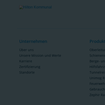
Unternehmen
Produk
Über uns
Oberleit
Unsere Mission und Werte
Schienen
Karriere
Berge- u
Zertifizierung
Hilfsfahr
Standorte
Tunnelre
Unimog R
Feuerweh
Gebrauch
Zephir Ra