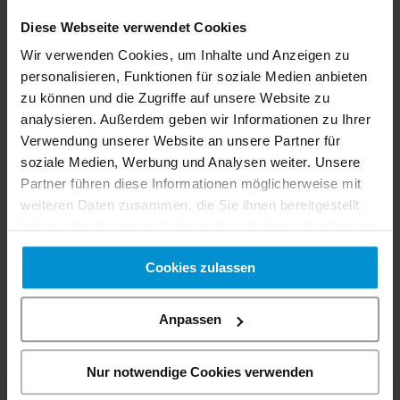
Februar 2025
(2 Artikel)
Januar 2025
(6 Artikel)
Diese Webseite verwendet Cookies
Dezember 2024
(4 Artikel)
Wir verwenden Cookies, um Inhalte und Anzeigen zu
September 2023
(1 Artikel)
personalisieren, Funktionen für soziale Medien anbieten
zu können und die Zugriffe auf unsere Website zu
Mai 2023
(1 Artikel)
analysieren. Außerdem geben wir Informationen zu Ihrer
April 2023
(1 Artikel)
Verwendung unserer Website an unsere Partner für
Januar 2023
(2 Artikel)
soziale Medien, Werbung und Analysen weiter. Unsere
Dezember 2021
(8 Artikel)
Partner führen diese Informationen möglicherweise mit
Januar 2019
(3 Artikel)
weiteren Daten zusammen, die Sie ihnen bereitgestellt
April 2017
(1 Artikel)
haben oder die sie im Rahmen Ihrer Nutzung der Dienste
gesammelt haben. Sie geben Einwilligung zu unseren
März 2017
(1 Artikel)
Cookies zulassen
Cookies, wenn Sie unsere Webseite weiterhin nutzen.
August 2016
(1 Artikel)
Februar 2016
(9 Artikel)
Anpassen
November 2014
(1 Artikel)
August 2014
(1 Artikel)
Nur notwendige Cookies verwenden
April 2014
(2 Artikel)