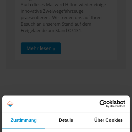
Auch dieses Mal wird Hilton wieder einige
innovative Zweiwegefahrzeuge
praesentieren. Wir freuen uns auf Ihren
Besuch an unserem Stand auf dem
Freigelaende am Stand O/431.
Mehr lesen
Archiv
Zustimmung
Details
Über Cookies
Juli 2026
(1 Artikel)