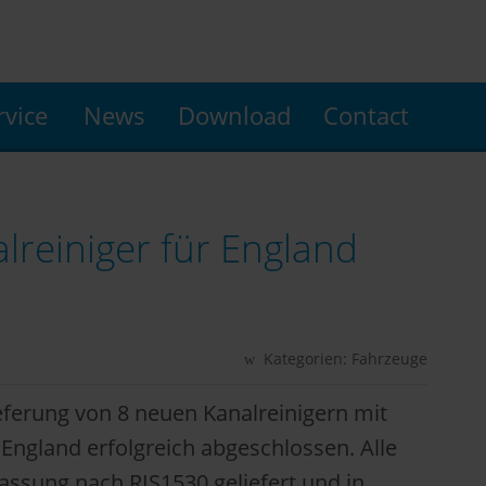
rvice
News
Download
Contact
reiniger für England
Kategorien:
Fahrzeuge
eferung von 8 neuen Kanalreinigern mit
England erfolgreich abgeschlossen. Alle
assung nach RIS1530 geliefert und in