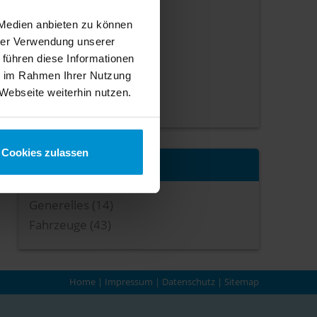
April 2013
(1 Artikel)
Februar 2013
(1 Artikel)
 Medien anbieten zu können
hrer Verwendung unserer
Januar 2013
(4 Artikel)
 führen diese Informationen
August 2012
(1 Artikel)
ie im Rahmen Ihrer Nutzung
Februar 2012
(1 Artikel)
Webseite weiterhin nutzen.
Januar 2012
(2 Artikel)
Cookies zulassen
Kategorien
Generelles (14)
Fahrzeuge (43)
Home
|
Impressum
|
Datenschutz
|
Sitemap