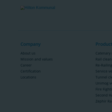
Company
Produc
About us
Catenary 
Mission and values
Rail clean
Career
Re-Railin
Certification
Service v
Locations
Tunnel cl
Unimog ve
Fire Fight
Second H
Zephir Ra