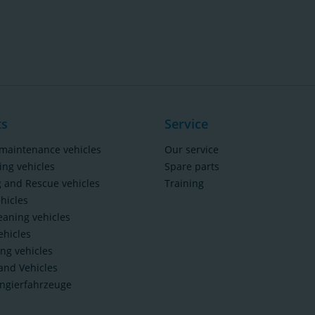
ts
Service
maintenance vehicles
Our service
ing vehicles
Spare parts
g and Rescue vehicles
Training
ehicles
eaning vehicles
hicles
ing vehicles
and Vehicles
ngierfahrzeuge