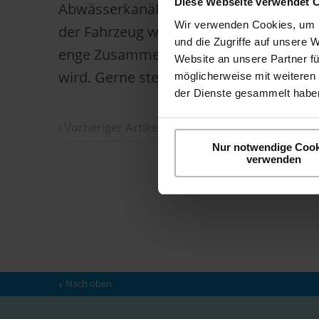
Diese Webseite verwendet 
Abwässerkanäle im Gleissbett in ganz E
Wir verwenden Cookies, um I
der Fahrzeug wurde ein langjähriger Se
und die Zugriffe auf unsere 
enge Zusammenarbeit mit Network Rail n
Website an unsere Partner fü
wird. Gerne steht Ihnen unser Vertrieb 
möglicherweise mit weiteren
der Dienste gesammelt haben
Vorheriger Artikel
Nur notwendige Cook
Zurück z
verwenden
Nach oben