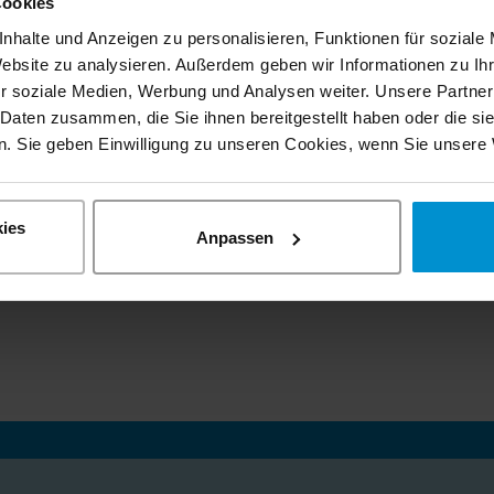
Cookies
ngland eingesetzt. Neben der Lieferung
nhalte und Anzeigen zu personalisieren, Funktionen für soziale
rvicevertrag abgeschlossen wodurch die
Website zu analysieren. Außerdem geben wir Informationen zu I
och viele Jahre erfolgreich fortgesetzt
r soziale Medien, Werbung und Analysen weiter. Unsere Partner
für weitere Informationen zur Verfügung.
 Daten zusammen, die Sie ihnen bereitgestellt haben oder die s
. Sie geben Einwilligung zu unseren Cookies, wenn Sie unsere 
Nächster Artikel
ies
Anpassen
ur Übersicht