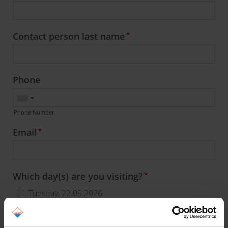
Contact person last name
Phone
Phone Number
Email
Which day(s) are you visiting?
Tuesday, 22.09.2026
Wednesday, 23.09.2026