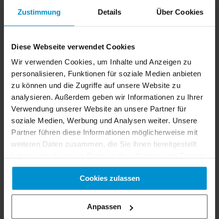
Thursday, 24.09.2026
Zustimmung
Details
Über Cookies
Friday, 25.09.2026
Which products are you interested in?
Diese Webseite verwendet Cookies
Wir verwenden Cookies, um Inhalte und Anzeigen zu
Catenary vehicles
personalisieren, Funktionen für soziale Medien anbieten
Rail cleaning vehicles
zu können und die Zugriffe auf unsere Website zu
analysieren. Außerdem geben wir Informationen zu Ihrer
Rescue vehicles
Verwendung unserer Website an unsere Partner für
Other vehicles
soziale Medien, Werbung und Analysen weiter. Unsere
Partner führen diese Informationen möglicherweise mit
Would you like to book an appointment?
weiteren Daten zusammen, die Sie ihnen bereitgestellt
Yes
haben oder die sie im Rahmen Ihrer Nutzung der Dienste
gesammelt haben. Sie geben Einwilligung zu unseren
Additional information
Cookies zulassen
Cookies, wenn Sie unsere Webseite weiterhin nutzen.
Anpassen