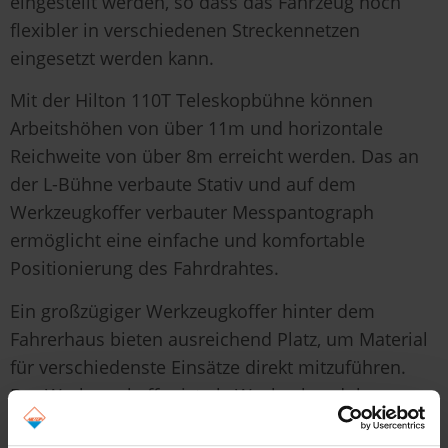
eingestellt werden, so dass das Fahrzeug noch
flexibler in verschiedenen Streckennetzen
eingesetzt werden kann.
Mit der Hilton 110T Teleskopbühne können
Arbeitshöhen von über 11m und horizontale
Reichweite von über 8m erreicht werden. Das an
der L-Bühne verbaute Stativ und auf dem
Werkzeugkoffer verbauter Messpantograph
ermöglicht eine einfache und komfortable
Positionierung des Fahrdrahtes.
Ein großzügiger Werkzeugkoffer hinter dem
Fahrerhaus bieten ausreichend Platz, um Material
für verschiedenste Einsätze direkt mitzuführen.
Der Werkzeugkoffer ist als Wechselmodul
ausgeführt und kann einfach über Twist-Locks