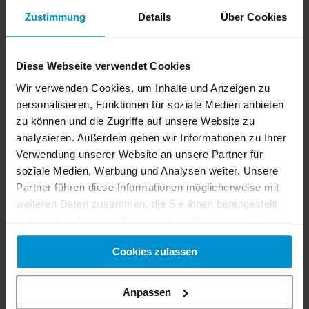
gegen ein anders Spezialmodul (z.B.
Zustimmung
Details
Über Cookies
Kabeltrommelbock) ausgetauscht werden.
Wir wünschen EQOS-Energie allzeit gute Fahrt
Diese Webseite verwendet Cookies
Wir verwenden Cookies, um Inhalte und Anzeigen zu
personalisieren, Funktionen für soziale Medien anbieten
Hilton Kommunal GmbH
zu können und die Zugriffe auf unsere Website zu
Für weitere Informationen steht Ihnen unser
analysieren. Außerdem geben wir Informationen zu Ihrer
Verwendung unserer Website an unsere Partner für
Vertrieb gerne zur Verfügung.
soziale Medien, Werbung und Analysen weiter. Unsere
Partner führen diese Informationen möglicherweise mit
Vorheriger Artikel
weiteren Daten zusammen, die Sie ihnen bereitgestellt
Nächster Artikel
haben oder die sie im Rahmen Ihrer Nutzung der Dienste
gesammelt haben. Sie geben Einwilligung zu unseren
Zurück zur Übersicht
Cookies zulassen
Cookies, wenn Sie unsere Webseite weiterhin nutzen.
Anpassen