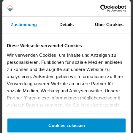
nicht nur für unsere neuen Fahrzeuge, sondern
auch für ältere Schörling Brock Fahrzeuge, die
bereits viele Jahre im Einsatz sind.
Zustimmung
Details
Über Cookies
Für eine maximale Zuverlässigkeit und hohe
Lebensdauer Ihrer Fahrzeuge empfehlen wir den
Diese Webseite verwendet Cookies
Einsatz von original Hilton Ersatzteilen. Dies
Wir verwenden Cookies, um Inhalte und Anzeigen zu
gewährleistet Ihnen Anspruch auf
personalisieren, Funktionen für soziale Medien anbieten
Garantieleistungen, Werterhaltung und hohen
zu können und die Zugriffe auf unsere Website zu
analysieren. Außerdem geben wir Informationen zu Ihrer
Wiederverkaufswert. Qualität, Funktion und
Verwendung unserer Website an unsere Partner für
Austauschbarkeit werden von uns garantiert.
soziale Medien, Werbung und Analysen weiter. Unsere
Für weitere Informationen steht Ihnen unsere
Partner führen diese Informationen möglicherweise mit
weiteren Daten zusammen, die Sie ihnen bereitgestellt
Ersatzteil Abteilung gerne jederzeit zur Verfügung:
haben oder die sie im Rahmen Ihrer Nutzung der Dienste
Burkhard Stabenow
gesammelt haben. Sie geben Einwilligung zu unseren
Cookies zulassen
Cookies, wenn Sie unsere Webseite weiterhin nutzen.
Ersatzteilverkauf/Service