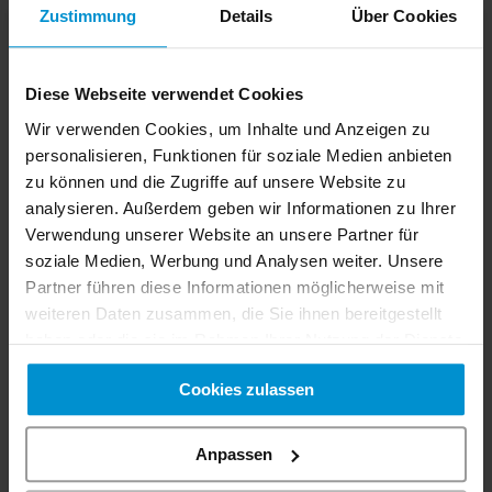
Zustimmung
Details
Über Cookies
Archiv
Juli 2026
(1 Artikel)
Diese Webseite verwendet Cookies
Februar 2025
(2 Artikel)
Wir verwenden Cookies, um Inhalte und Anzeigen zu
Januar 2025
(6 Artikel)
personalisieren, Funktionen für soziale Medien anbieten
Dezember 2024
(4 Artikel)
zu können und die Zugriffe auf unsere Website zu
analysieren. Außerdem geben wir Informationen zu Ihrer
September 2023
(1 Artikel)
Verwendung unserer Website an unsere Partner für
Mai 2023
(1 Artikel)
soziale Medien, Werbung und Analysen weiter. Unsere
April 2023
(1 Artikel)
Partner führen diese Informationen möglicherweise mit
Januar 2023
(2 Artikel)
weiteren Daten zusammen, die Sie ihnen bereitgestellt
Dezember 2021
(8 Artikel)
haben oder die sie im Rahmen Ihrer Nutzung der Dienste
Januar 2019
(3 Artikel)
gesammelt haben. Sie geben Einwilligung zu unseren
Cookies zulassen
Cookies, wenn Sie unsere Webseite weiterhin nutzen.
April 2017
(1 Artikel)
März 2017
(1 Artikel)
Anpassen
August 2016
(1 Artikel)