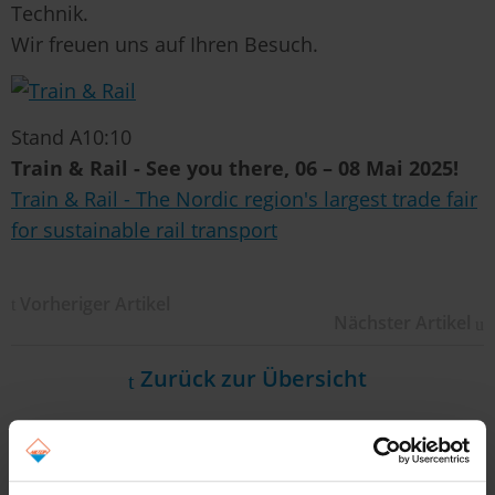
Technik.
Wir freuen uns auf Ihren Besuch.
Stand A10:10
Train & Rail - See you there, 06 – 08 Mai 2025!
Train & Rail - The Nordic region's largest trade fair
for sustainable rail transport
Vorheriger Artikel
Nächster Artikel
Zurück zur Übersicht