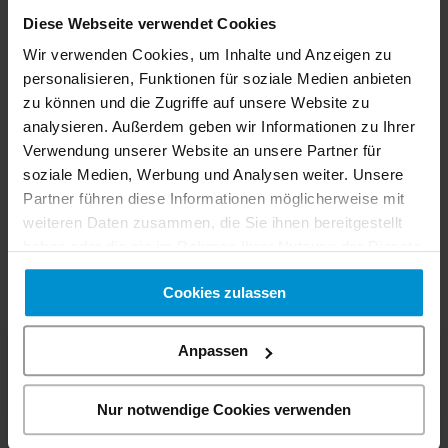
Federaufrollautomatik
Diese Webseite verwendet Cookies
Isolierter Ventilator + Seitenklappen (super
Wir verwenden Cookies, um Inhalte und Anzeigen zu
Silent Ausführung)
personalisieren, Funktionen für soziale Medien anbieten
zu können und die Zugriffe auf unsere Website zu
analysieren. Außerdem geben wir Informationen zu Ihrer
Vorheriger Artikel
Verwendung unserer Website an unsere Partner für
Nächster Artikel
soziale Medien, Werbung und Analysen weiter. Unsere
Partner führen diese Informationen möglicherweise mit
Zurück zur Übersicht
weiteren Daten zusammen, die Sie ihnen bereitgestellt
haben oder die sie im Rahmen Ihrer Nutzung der Dienste
gesammelt haben. Sie geben Einwilligung zu unseren
Cookies zulassen
Cookies, wenn Sie unsere Webseite weiterhin nutzen.
Archiv
Anpassen
Juli 2026
(1 Artikel)
Nur notwendige Cookies verwenden
Februar 2025
(2 Artikel)