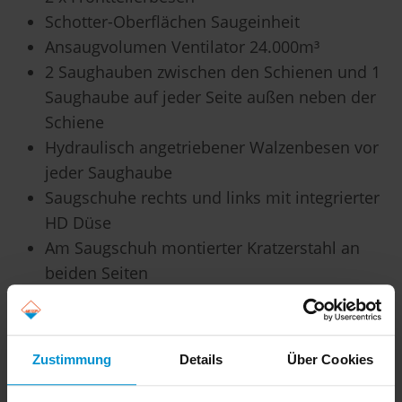
Schotter-Oberflächen Saugeinheit
Ansaugvolumen Ventilator 24.000m³
2 Saughauben zwischen den Schienen und 1
Saughaube auf jeder Seite außen neben der
Schiene
Hydraulisch angetriebener Walzenbesen vor
jeder Saughaube
Saugschuhe rechts und links mit integrierter
HD Düse
Am Saugschuh montierter Kratzerstahl an
beiden Seiten
1000 Bar Anlage für kontaktlose
Rillenreinigung
Heckausleger, 4m lang und 200mm
Zustimmung
Details
Über Cookies
Durchmesser
Schlauchaufroller (20m) mit