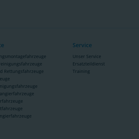
te
Service
ungsmontagefahrzeuge
Unser Service
reinigungsfahrzeuge
Ersatzteildienst
nd Rettungsfahrzeuge
Training
zeuge
inigungsfahrzeuge
angierfahrzeuge
rfahrzeuge
tfahrzeuge
ngierfahrzeuge