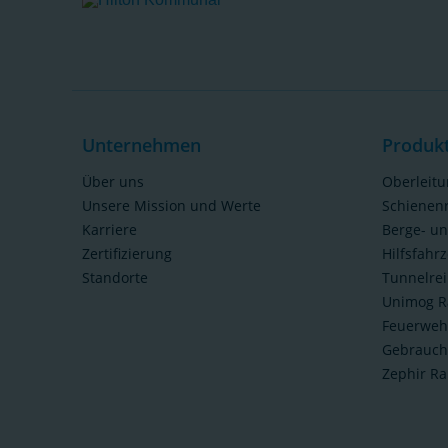
Unternehmen
Produk
Über uns
Oberleit
Unsere Mission und Werte
Schienen
Karriere
Berge- u
Zertifizierung
Hilfsfahr
Standorte
Tunnelre
Unimog R
Feuerweh
Gebrauch
Zephir Ra