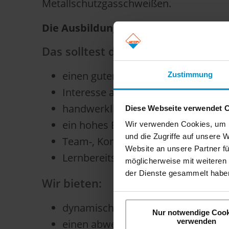
Metallschutzgasschweißen.
Die Ausbildungsdauer beträgt 3,5 Jah
Das solltest du mitbringen:
einen guten Haupt- oder Realschul
Zustimmung
Interesse an technischen Abläufen
handwerkliches Geschick
Diese Webseite verwendet 
ein hohes Engagement und Eigenmo
Wir verwenden Cookies, um I
und die Zugriffe auf unsere 
Team-, Kommunikations- und Prob
Website an unsere Partner fü
Lernbereitschaft
möglicherweise mit weiteren
der Dienste gesammelt haben
Wir bieten:
dynamisch wachsendes Unterneh
Nur notwendige Cook
verwenden
einen abwechslungsreichen Arbeit