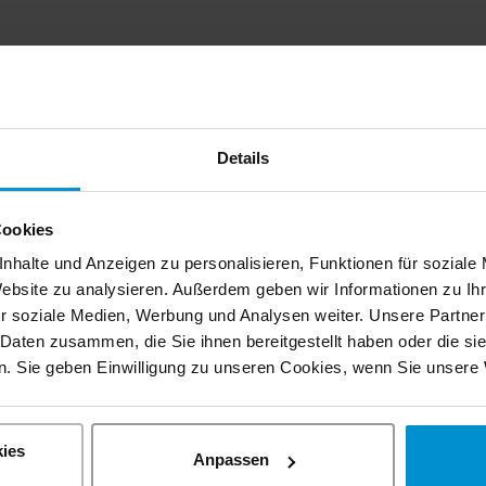
re.
abschluss, gerne auch höheren Bildungsabschlus
Details
 und Geräten
Cookies
tivation
nhalte und Anzeigen zu personalisieren, Funktionen für soziale
Website zu analysieren. Außerdem geben wir Informationen zu I
lemlösungsfähigkeiten
r soziale Medien, Werbung und Analysen weiter. Unsere Partner
 Daten zusammen, die Sie ihnen bereitgestellt haben oder die s
. Sie geben Einwilligung zu unseren Cookies, wenn Sie unsere 
men
ies
Anpassen
sbereich