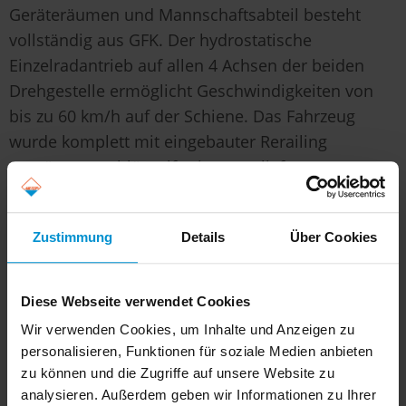
Geräteräumen und Mannschaftsabteil besteht
vollständig aus GFK. Der hydrostatische
Einzelradantrieb auf allen 4 Achsen der beiden
Drehgestelle ermöglicht Geschwindigkeiten von
bis zu 60 km/h auf der Schiene. Das Fahrzeug
wurde komplett mit eingebauter Rerailing
Ausrüstung schlüsselfertig ausgeliefert.
Für weitere Informationen steht Ihnen unser
Vertrieb gerne jederzeit zur Verfügung.
Zustimmung
Details
Über Cookies
Vorheriger Artikel
Diese Webseite verwendet Cookies
Nächster Artikel
Wir verwenden Cookies, um Inhalte und Anzeigen zu
Zurück zur Übersicht
personalisieren, Funktionen für soziale Medien anbieten
zu können und die Zugriffe auf unsere Website zu
analysieren. Außerdem geben wir Informationen zu Ihrer