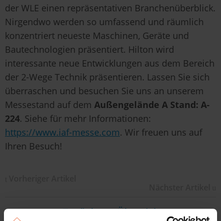
der WLE einen repräsentativen Branchenüberblick.
Nirgendwo werden so umfassend und räumlich
konzentriert neueste Maschinen, Geräte und
Bautechnologien präsentiert. Hilton wird
interessante neue Entwicklungen aus dem Bereich
der 2-Wege Technik präsentieren. Lassen Sie sich
überraschen und besuchen Sie uns an unserem
Messestand auf dem
Außengelände A Stand: A-
224
. Siehe für mehr Informationen:
https://www.iaf-messe.com
. Wir freuen uns auf
Ihren Besuch!
Vorheriger Artikel
Nächster Artikel
Zurück zur Übersicht