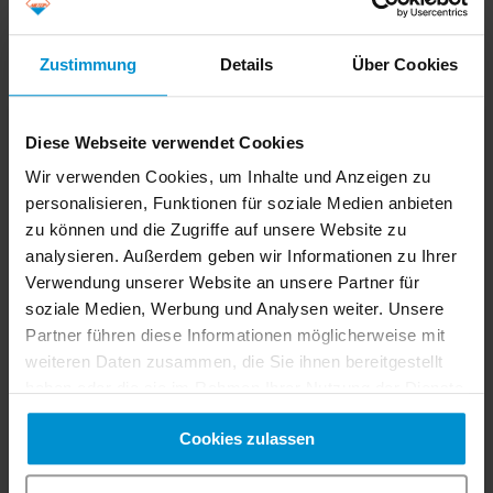
Zustimmung
Details
Über Cookies
Archiv
Diese Webseite verwendet Cookies
Wir verwenden Cookies, um Inhalte und Anzeigen zu
Juli 2026
(1 Artikel)
personalisieren, Funktionen für soziale Medien anbieten
Februar 2025
(2 Artikel)
zu können und die Zugriffe auf unsere Website zu
Januar 2025
(6 Artikel)
analysieren. Außerdem geben wir Informationen zu Ihrer
Dezember 2024
(4 Artikel)
Verwendung unserer Website an unsere Partner für
September 2023
(1 Artikel)
soziale Medien, Werbung und Analysen weiter. Unsere
Partner führen diese Informationen möglicherweise mit
Mai 2023
(1 Artikel)
weiteren Daten zusammen, die Sie ihnen bereitgestellt
April 2023
(1 Artikel)
haben oder die sie im Rahmen Ihrer Nutzung der Dienste
Januar 2023
(2 Artikel)
gesammelt haben. Sie geben Einwilligung zu unseren
Dezember 2021
(8 Artikel)
Cookies zulassen
Cookies, wenn Sie unsere Webseite weiterhin nutzen.
Januar 2019
(3 Artikel)