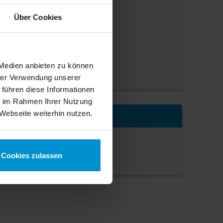
April 2013
(1 Artikel)
Februar 2013
(1 Artikel)
Über Cookies
Januar 2013
(4 Artikel)
August 2012
(1 Artikel)
Februar 2012
(1 Artikel)
 Medien anbieten zu können
Januar 2012
(2 Artikel)
hrer Verwendung unserer
 führen diese Informationen
ie im Rahmen Ihrer Nutzung
Kategorien
Webseite weiterhin nutzen.
Generelles (14)
Cookies zulassen
Fahrzeuge (43)