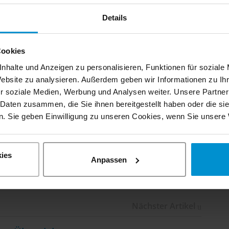
rt und Technologie in
Details
Cookies
nhalte und Anzeigen zu personalisieren, Funktionen für soziale
n der größten Messe für Schienentransport
Website zu analysieren. Außerdem geben wir Informationen zu I
r soziale Medien, Werbung und Analysen weiter. Unsere Partner
chen Sie uns und erfahren Sie mehr über
 Daten zusammen, die Sie ihnen bereitgestellt haben oder die s
er 2-Wege Technik. Wir freuen uns auf
. Sie geben Einwilligung zu unseren Cookies, wenn Sie unsere 
27 2023!
ies
Anpassen
Nächster Artikel