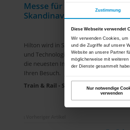
Messe für Schienentranspo
Zustimmung
Skandinavien.
Diese Webseite verwendet 
Wir verwenden Cookies, um I
Hilton wird in Stockholm teilnehmen a
und die Zugriffe auf unsere 
Website an unsere Partner fü
und Technologie in Skandinavien. Besu
möglicherweise mit weiteren
die neuesten Innovationen im Bereich d
der Dienste gesammelt haben
Ihren Besuch.
Train & Rail - See you there, April 25-
Nur notwendige Cook
verwenden
Vorheriger Artikel