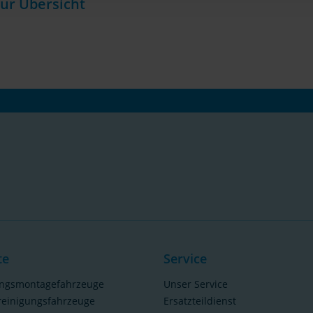
ur Übersicht
te
Service
ungsmontagefahrzeuge
Unser Service
reinigungsfahrzeuge
Ersatzteildienst